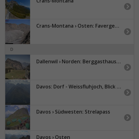
Crans-Montana
Crans-Montana › Osten: Favergesee
D
Dallenwil › Norden: Berggasthaus Gummenalp - Grillstelle Hexenweg Wirzweli - Stanserhorn - Vierwaldstättersee
Davos: Dorf - Weissfluhjoch, Blick Jakobshorn
Davos › Südwesten: Strelapass
Davos › Osten