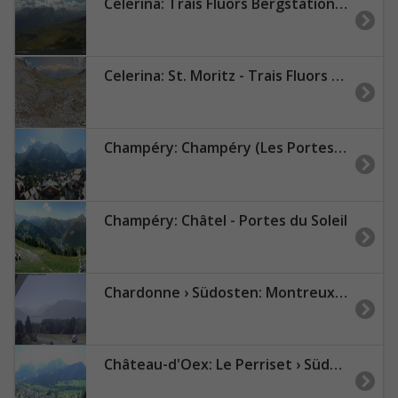
Celerina: Trais Fluors Bergstation, Corviglia - St. Moritz
Celerina: St. Moritz - Trais Fluors Bergstation
Champéry: Champéry (Les Portes du Soleil)
Champéry: Châtel - Portes du Soleil
Chardonne › Südosten: Montreux - Valais
Château-d'Oex: Le Perriset › Südosten: Parc des Sports - Centre Sportif - Eglise de Château-d’Œx