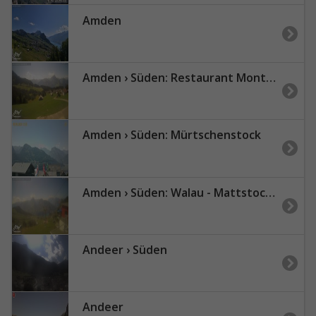
Amden
Amden › Süden: Restaurant Monte Mio - Arvenbüel - Skigebiet Arvenbüel Amden - Leistchamm - Mürtschenstock
Amden › Süden: Mürtschenstock
Amden › Süden: Walau - Mattstock - Sesselbahn Mattstock | Skigebiet Mattstock Amden - Mürtschenstock
Andeer › Süden
Andeer