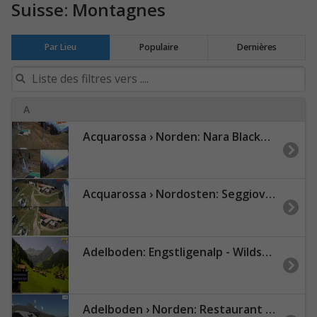
Suisse: Montagnes
Par Lieu
Populaire
Dernières
A
Acquarossa › Norden: Nara BlackWoodline - Bassa di Nara
Acquarossa › Nordosten: Seggiovia Nara 1500 - Arrivo - Impianti turistici Nara "1500 - 2000"
Adelboden: Engstligenalp - Wildstrubel
Adelboden › Norden: Restaurant Sillerenbühl - Sillerenbühl