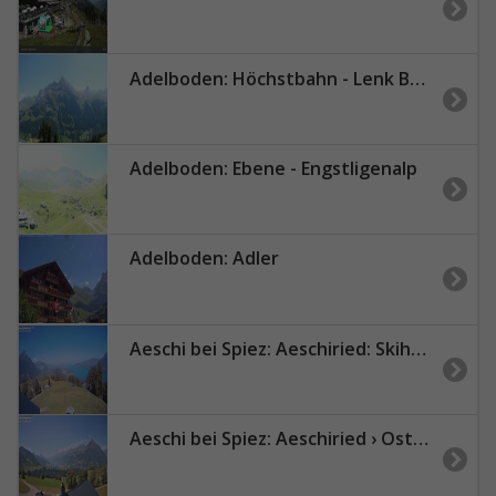
Adelboden: Höchstbahn - Lenk Bergbahnen
Adelboden: Ebene - Engstligenalp
Adelboden: Adler
Aeschi bei Spiez: Aeschiried: Skihütte Aeschiried - Skilift Aeschiallmend Ag - Thunersee
Aeschi bei Spiez: Aeschiried › Osten