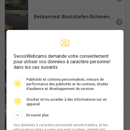
Beckenried: Bootshafen Rütenen in
Beckenried › Nordwesten
SwissWebcams demande votre consentement
pour utiliser vos données à caractère personnel
Beckenried: Klewenalp - Ergglen
dans les cas suivants :
Publicités et contenu personnalisés, mesure de
performance des publicités et du contenu, études
Beckenried › Nordwesten: Restaurant Natur Klewenalp Ausflugs-Ski- Pistenhotel Klewenstock it`s Magic - Ski und Wanderparadies Klewenalp - Klewenalp - Winter- & Sommergebiet Klewenalp-Stockhütte
d’audience et développement de services
Stocker et/ou accéder à des informations sur un
appareil
Belalp: Talstation Sesselbahn Bruchegg
En savoir plus
Vos données à caractère personnel seront traitées, et les
informations liées à votre appareil (cookies, identifiants