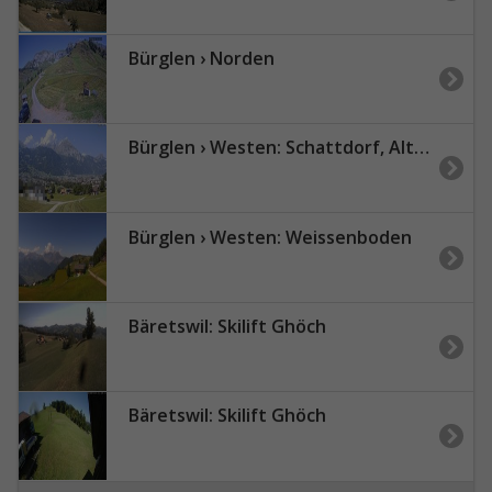
Bürglen › Norden
Bürglen › Westen: Schattdorf, Altdorf - Brüsti (Surenenpass) und Gitschen
Bürglen › Westen: Weissenboden
Bäretswil: Skilift Ghöch
Bäretswil: Skilift Ghöch