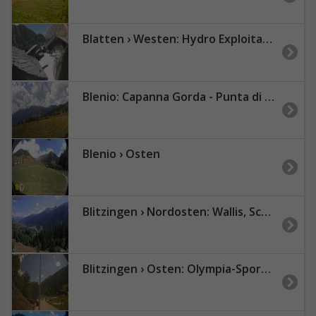
Blatten › Westen: Hydro Exploitation Zmutt Zermatt
Blenio: Capanna Gorda - Punta di Larescia - Alpe Gorda - Val Blenio - Punta di Larescia - Cima del Simano - Sosto - Capanna Adula CAS - Rheinwaldhorn - Greina
Blenio › Osten
Blitzingen › Nordosten: Wallis, Schweiz
Blitzingen › Osten: Olympia-Sport - Bordstafel