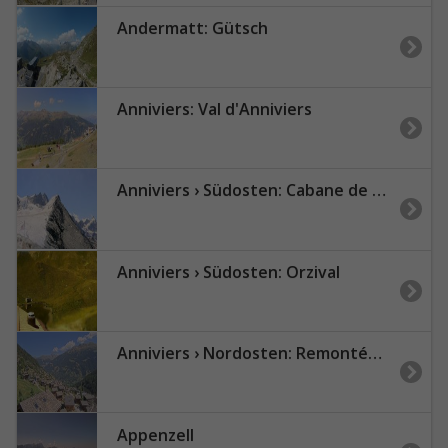
Andermatt: Gütsch
Anniviers: Val d'Anniviers
Anniviers › Südosten: Cabane de Tracuit CAS - Turtmann Glacier - Bishorn - Tracuit - Weisshorn
Anniviers › Südosten: Orzival
Anniviers › Nordosten: Remontées Mécaniques de Grimentz - Zinal - Le Toûno
Appenzell