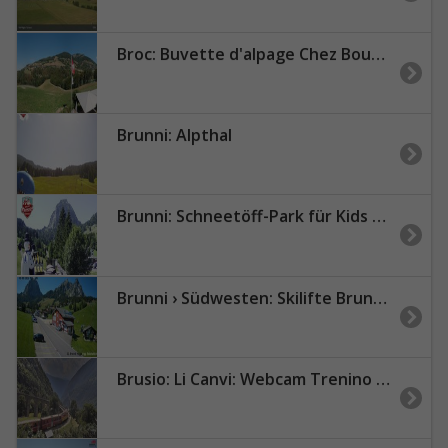
Broc: Buvette d'alpage Chez Boudji - Lac de Montsalvens - Gruyères - Moléson
Brunni: Alpthal
Brunni: Schneetöff-Park für Kids - Grosser Mythen
Brunni › Südwesten: Skilifte Brunni-Haggenegg AG - Sammelplatz Brunni-Alpthal Schweizer Skischule Einsiedeln - Kleiner Mythen - Grosser Mythen
Brusio: Li Canvi: Webcam Trenino Rosso - Bernina Express in Valposchiavo