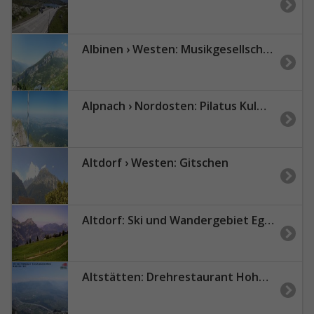
Albinen › Westen: Musikgesellschaft Leuca
Alpnach › Nordosten: Pilatus Kulm - Bürgenstock - Lucerne - Vierwaldstättersee - Rigi Kulm
Altdorf › Westen: Gitschen
Altdorf: Ski und Wandergebiet Eggbergen, Uri (1450müM)
Altstätten: Drehrestaurant Hoher Kasten - Rheintal