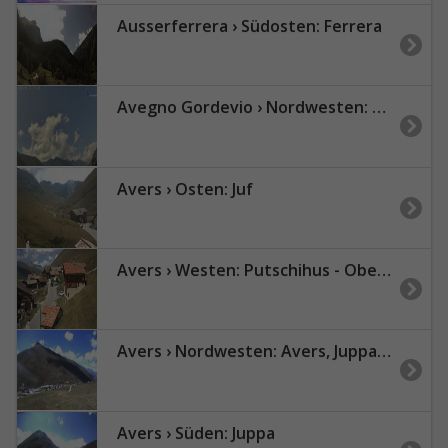
Ausserferrera › Südosten: Ferrera
Avegno Gordevio › Nordwesten: Valle Maggia - Vallemaggia
Avers › Osten: Juf
Avers › Westen: Putschihus - Ober Juf
Avers › Nordwesten: Avers, Juppa - Tscheischhorn
Avers › Süden: Juppa