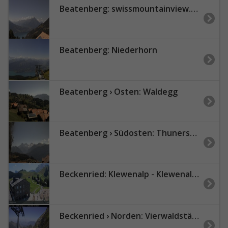
Beatenberg: swissmountainview.ch - Thunersee - Niesen
Beatenberg: Niederhorn
Beatenberg › Osten: Waldegg
Beatenberg › Südosten: Thunersee - Eiger - Mönch
Beckenried: Klewenalp - Klewenalp-Bergstation, Blick Richtung Skigebiet Klewenalp & links Berggasthaus KlewenStube
Beckenried › Norden: Vierwaldstättersee