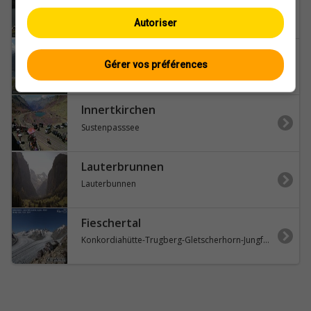
Alter-Höhwaldsteg-Lake-Davos
Autoriser
Sankt Moritz
Gérer vos préférences
Corviglia-St-Moritz-Lake-Saint-Moritz
Innertkirchen
Sustenpasssee
Lauterbrunnen
Lauterbunnen
Fieschertal
Konkordiahütte-Trugberg-Gletscherhorn-Jungfraujoch-Hollandiahütte-SAC-Ebnefluh-Jungfrau-Jungfrau-Region