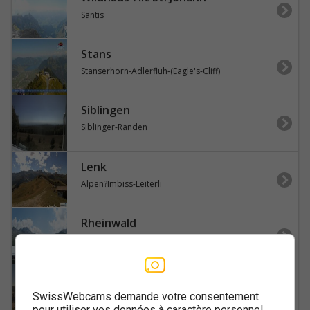
Säntis
Stans
Stanserhorn-Adlerfluh-(Eagle's-Cliff)
Siblingen
Siblinger-Randen
Lenk
Alpen?Imbiss-Leiterli
Rheinwald
Tanatzhöhe
Lausanne
SwissWebcams demande votre consentement
Lausanne-Cathedral-Lake-Geneva-Les-Jumelles
pour utiliser vos données à caractère personnel