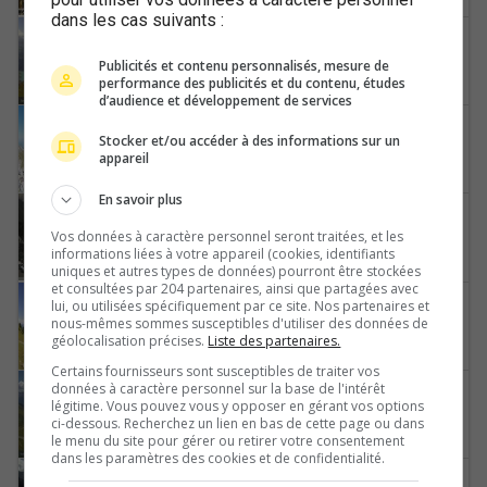
dans les cas suivants :
Sörenberg
Publicités et contenu personnalisés, mesure de
Lake-Brienz
performance des publicités et du contenu, études
d’audience et développement de services
Alpnach
Stocker et/ou accéder à des informations sur un
Pilatus-Kulm-Bürgenstock-Lucerne-Vierwaldstättersee-Rigi-Kulm
appareil
En savoir plus
Misox
Vos données à caractère personnel seront traitées, et les
Chiesa-Rotonda-S.Bernardino
informations liées à votre appareil (cookies, identifiants
uniques et autres types de données) pourront être stockées
et consultées par 204 partenaires, ainsi que partagées avec
Glarus Süd
lui, ou utilisées spécifiquement par ce site. Nos partenaires et
nous-mêmes sommes susceptibles d'utiliser des données de
Ortstock-Tödi
géolocalisation précises.
Liste des partenaires.
Certains fournisseurs sont susceptibles de traiter vos
données à caractère personnel sur la base de l'intérêt
Scuol
légitime. Vous pouvez vous y opposer en gérant vos options
Schlivera-Naluns-Speichersee-Motta-Naluns-Chamanna-Naluns
ci-dessous. Recherchez un lien en bas de cette page ou dans
le menu du site pour gérer ou retirer votre consentement
dans les paramètres des cookies et de confidentialité.
Davos