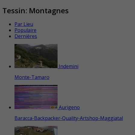
Tessin: Montagnes
Par Lieu
Populaire
Dernières
Indemini
Monte-Tamaro
Aurigeno
Baracca-Backpacker-Quality-Artshop-Maggiatal