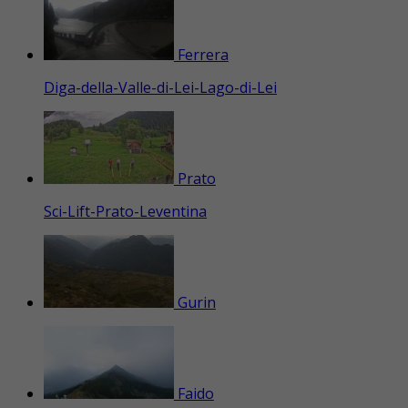
Ferrera
Diga-della-Valle-di-Lei-Lago-di-Lei
Prato
Sci-Lift-Prato-Leventina
Gurin
Faido