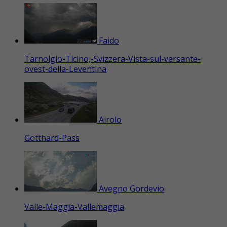
Faido
Tarnolgio-Ticino,-Svizzera-Vista-sul-versante-
ovest-della-Leventina
Airolo
Gotthard-Pass
Avegno Gordevio
Valle-Maggia-Vallemaggia