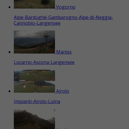
Vogorno
Alpe-Bardughè-Gambarogno-Alpe-di-Neggia-
Cannobio-Langensee
Maniss
Locarno-Ascona-Langensee
Airolo
Impianti-Airolo-Lüina