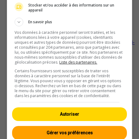
Stocker et/ou accéder à des informations sur un
appareil
En savoir plus
Faido
Vos données à caractère personnel seront traitées, et les
informations liées à votre appareil (cookies, identifiants
Leosi-Relax-and-Boulder-Friendly-Chalet-Chiesa-di-
uniques et autres types de données) pourront être stockées
et consultées par 204 partenaires, ainsi que partagées avec
Sant'Ambrogio-(Chironico)
lui, ou utilisées spécifiquement par ce site. Nos partenaires et
nous-mêmes sommes susceptibles d'utiliser des données de
géolocalisation précises.
Liste des partenaires.
Certains fournisseurs sont susceptibles de traiter vos
données à caractère personnel sur la base de l'intérêt
Airolo
légitime. Vous pouvez vous y opposer en gérant vos options
ci-dessous. Recherchez un lien en bas de cette page ou dans
Pesciüm
le menu du site pour gérer ou retirer votre consentement
dans les paramètres des cookies et de confidentialité.
Autoriser
Capriasca
Lelgio
Gérer vos préférences