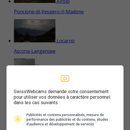
Airolo
Poncione-di-Vespero-Il-Madone
Locarno
Ascona-Langensee
Frasco
Casa-Blu
SwissWebcams demande votre consentement
pour utiliser vos données à caractère personnel
dans les cas suivants :
Publicités et contenu personnalisés, mesure de
Frasco
performance des publicités et du contenu, études
d’audience et développement de services
Cabioi