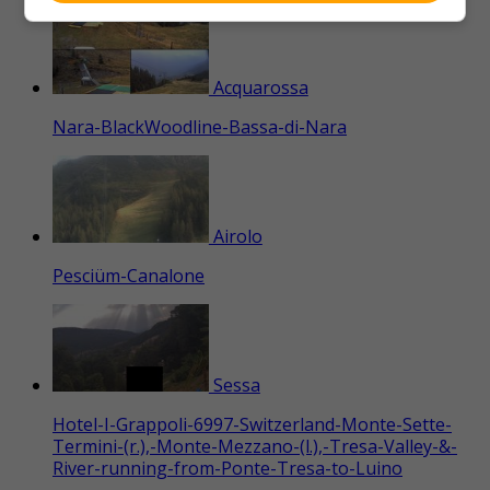
Acquarossa
Nara-BlackWoodline-Bassa-di-Nara
Airolo
Pesciüm-Canalone
Sessa
Hotel-I-Grappoli-6997-Switzerland-Monte-Sette-
Termini-(r.),-Monte-Mezzano-(l.),-Tresa-Valley-&-
River-running-from-Ponte-Tresa-to-Luino