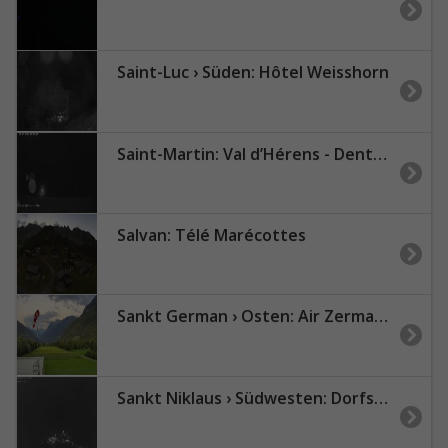
Saint-Luc › Süden: Hôtel Weisshorn
Saint-Martin: Val d’Hérens - Dents de Veisivi
Salvan: Télé Marécottes
Sankt German › Osten: Air Zermatt AG - Gärsthorn - Gebidum - Spitzhorli
Sankt Niklaus › Südwesten: Dorfstrasse