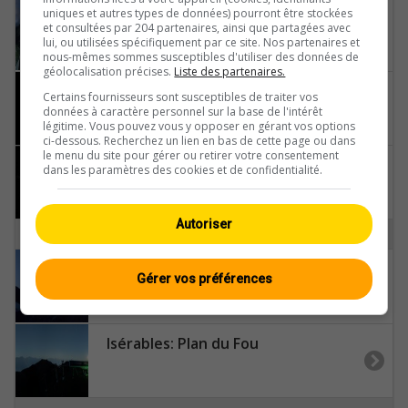
uniques et autres types de données) pourront être stockées
Hérémence: Barrage - Grande Dixence
et consultées par 204 partenaires, ainsi que partagées avec
lui, ou utilisées spécifiquement par ce site. Nos partenaires et
nous-mêmes sommes susceptibles d'utiliser des données de
géolocalisation précises.
Liste des partenaires.
Hérémence › Süden: Les Masses - Grande Dixence Dam - Mont Collon
Certains fournisseurs sont susceptibles de traiter vos
données à caractère personnel sur la base de l'intérêt
légitime. Vous pouvez vous y opposer en gérant vos options
ci-dessous. Recherchez un lien en bas de cette page ou dans
le menu du site pour gérer ou retirer votre consentement
Hérémence: Euseigne, Pyramides d'Euseigne - Euseigne, Village - Saint-Martin - Val d’Hérens - Dent Blanche
dans les paramètres des cookies et de confidentialité.
Autoriser
I
Isérables: Prarion-Balavaud
Gérer vos préférences
Isérables: Plan du Fou