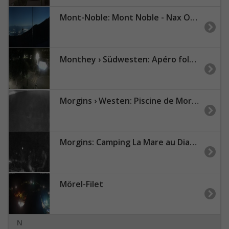
Mont-Noble: Mont Noble - Nax Office de Tourisme
Monthey › Südwesten: Apéro folklorique montheysan - Place Centrale
Morgins › Westen: Piscine de Morgins - Teleski du Géant
Morgins: Camping La Mare au Diable - Valais Les Portes du Soleil
Mörel-Filet
N