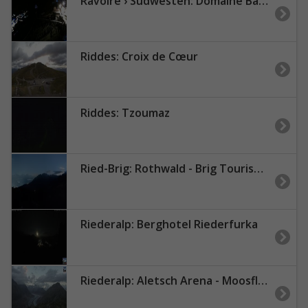
Ravoire › Südwesten: Domaine Baie-Attitude - Lac de Bovine - Pointe Ronde
Riddes: Croix de Cœur
Riddes: Tzoumaz
Ried-Brig: Rothwald - Brig Tourismus
Riederalp: Berghotel Riederfurka
Riederalp: Aletsch Arena - Moosfluh Bergstation