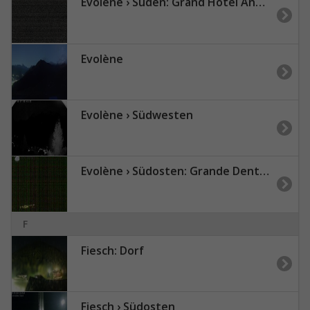
Evolène › Süden: Grand Hotel And Kurhaus - Valais, Suisse: Arolla, piste des Fontanesses
Evolène
Evolène › Südwesten
Evolène › Südosten: Grande Dent de Veisivi - Dent Blanche
F
Fiesch: Dorf
Fiesch › Südosten