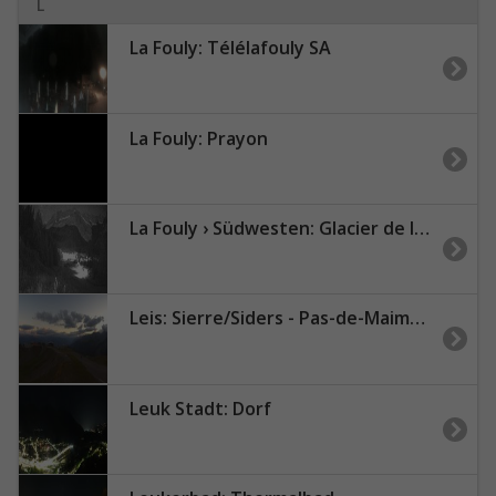
L
La Fouly: Télélafouly SA
La Fouly: Prayon
La Fouly › Südwesten: Glacier de l'A Neuve - Mont Dolent - Mont Blanc massif
Leis: Sierre/Siders - Pas-de-Maimbré - Sion
Leuk Stadt: Dorf