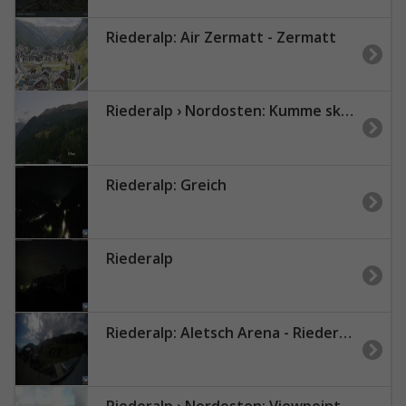
Riederalp: Air Zermatt - Zermatt
Riederalp › Nordosten: Kumme ski lift
Riederalp: Greich
Riederalp
Riederalp: Aletsch Arena - Riederfurka Dorf von SB Riederfurka Bergstation
Riederalp › Nordosten: Viewpoint Moosfluh - Bettmerhorn - Eggishorn - Gross Wannenhorn