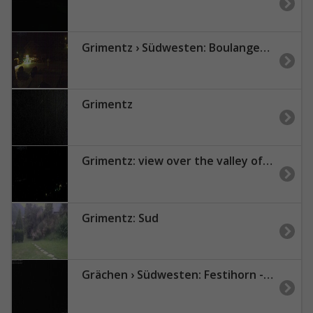
Grimentz › Südwesten: Boulangerie Pâtisserie Salamin, le Tea Room - EGLISE PAROISSIALE SAINT-THÉODULE
Grimentz
Grimentz: view over the valley of Anniviers
Grimentz: Sud
Grächen › Südwesten: Festihorn - Barrhorn