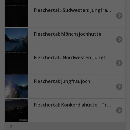
Fieschertal › Südwesten: Jungfraujoch
Fieschertal: Mönchsjochhütte
Fieschertal › Nordwesten: Jungfraujoch
Fieschertal: Jungfraujoch
Fieschertal: Konkordiahütte - Trugberg - Gletscherhorn - Jungfraujoch - Hollandiahütte SAC - Ebnefluh - Jungfrau - Jungfrau Region
G