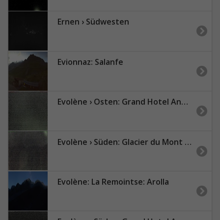
Ernen › Südwesten
Evionnaz: Salanfe
Evolène › Osten: Grand Hotel And Kurhaus - Valais, Suisse: Aiguille de la Tza, Douves Blanches, Maya
Evolène › Süden: Glacier du Mont Collon - Mont Collon - La Singla
Evolène: La Remointse: Arolla