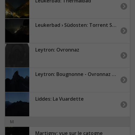
Leukerbad: Thermalbad
Leukerbad › Südosten: Torrent Schwalbennest
Leytron: Ovronnaz
Leytron: Bougnonne - Ovronnaz Télé
Liddes: La Vuardette
M
Martigny: vue sur le catogne