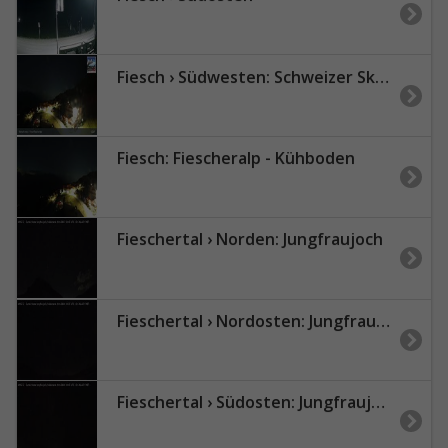
Fiesch › Südwesten: Schweizer Skischule Fiesch - Ferienwohnung Nowak Chalet Fiescheralp Adlerhorst Kühboden
Fiesch: Fiescheralp - Kühboden
Fieschertal › Norden: Jungfraujoch
Fieschertal › Nordosten: Jungfraujoch
Fieschertal › Südosten: Jungfraujoch