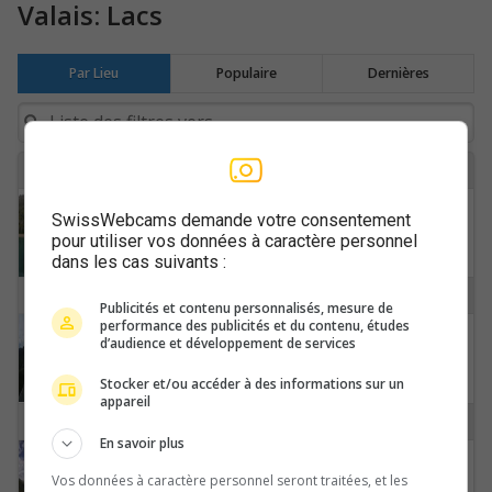
Valais: Lacs
Par Lieu
Populaire
Dernières
A
Ayent: Anzère - Lac de Tseuzier
SwissWebcams demande votre consentement
pour utiliser vos données à caractère personnel
dans les cas suivants :
H
Publicités et contenu personnalisés, mesure de
performance des publicités et du contenu, études
Hérémence: Barrage - Grande Dixence
d’audience et développement de services
Stocker et/ou accéder à des informations sur un
appareil
O
En savoir plus
Oberems: Turtmann Damm
Vos données à caractère personnel seront traitées, et les