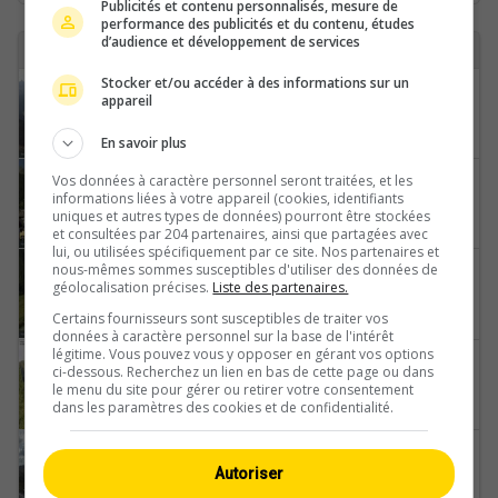
Publicités et contenu personnalisés, mesure de
performance des publicités et du contenu, études
d’audience et développement de services
8 webcams avec le tag klosters trouvées
Stocker et/ou accéder à des informations sur un
Klosters
appareil
En savoir plus
Vos données à caractère personnel seront traitées, et les
Klosters Dorf › Westen: Arena Klosters
informations liées à votre appareil (cookies, identifiants
uniques et autres types de données) pourront être stockées
et consultées par 204 partenaires, ainsi que partagées avec
lui, ou utilisées spécifiquement par ce site. Nos partenaires et
nous-mêmes sommes susceptibles d'utiliser des données de
Klosters Dorf: Klosters - Garfiun
géolocalisation précises.
Liste des partenaires.
Certains fournisseurs sont susceptibles de traiter vos
données à caractère personnel sur la base de l'intérêt
légitime. Vous pouvez vous y opposer en gérant vos options
Klosters Dorf: Schlappin
ci-dessous. Recherchez un lien en bas de cette page ou dans
le menu du site pour gérer ou retirer votre consentement
dans les paramètres des cookies et de confidentialité.
Klosters › Südosten
Autoriser