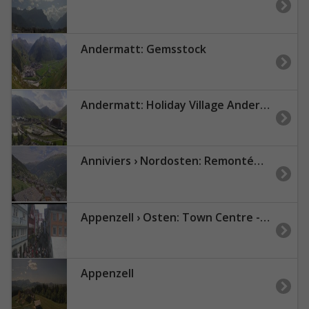
Andermatt: Gemsstock
Andermatt: Holiday Village Andermatt Reuss - Andermatt, Bahnhof - Andermatt Swiss Alps AG - Andermatt Dorf - Urserental
Anniviers › Nordosten: Remontées Mécaniques de Grimentz - Zinal - Le Toûno
Appenzell › Osten: Town Centre - Rathaus
Appenzell