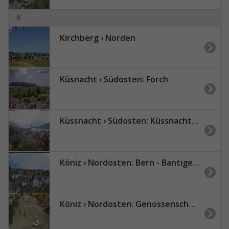
K
Kirchberg › Norden
Küsnacht › Südosten: Forch
Küssnacht › Südosten: Küssnacht am Rigi - Vierwaldstättersee
Köniz › Nordosten: Bern - Bantiger - Grauholz
Köniz › Nordosten: Genossenschaft Wohnraum Köniz - Bläuackerplatz