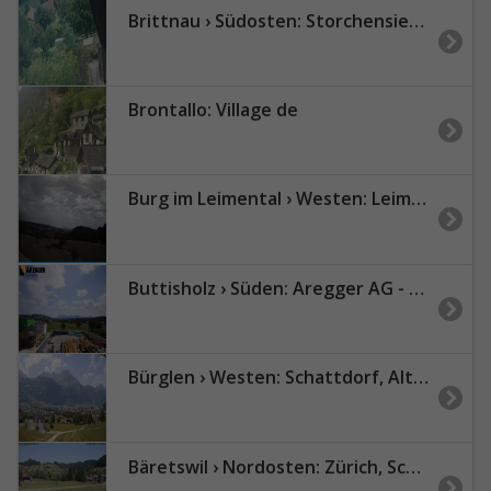
Brittnau › Südosten: Storchensiedlung
Brontallo: Village de
Burg im Leimental › Westen: Leimentaler Wetterstation
Buttisholz › Süden: Aregger AG - Gemeinde Buttisholz
Bürglen › Westen: Schattdorf, Altdorf - Brüsti (Surenenpass) und Gitschen
Bäretswil › Nordosten: Zürich, Schweiz: Langlaufloipe