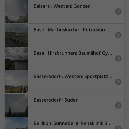
Balzers › Westen: Gonzen
Basel: Martinskirche - Peterskirche - Middle Bridge, Basel - Basel Minster - Pfalz - Universität Basel - Spalentor - Rhine Promenade - Wettsteinbrücke
Basel: Hirzbrunnen: Bäumlihof Gymnasium
Bassersdorf › Westen: Sportplatz Acherwis
Bassersdorf › Süden
Bellikon: Sunneberg: Rehaklinik Bellikon