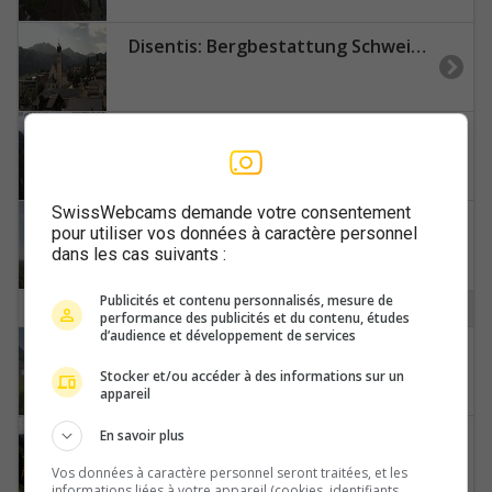
Disentis: Bergbestattung Schweiz - Mineralienmuseum Cristallina - Sogn Gions
Domleschg: Piz Fess
SwissWebcams demande votre consentement
Döttingen › Südwesten
pour utiliser vos données à caractère personnel
dans les cas suivants :
Publicités et contenu personnalisés, mesure de
E
performance des publicités et du contenu, études
d’audience et développement de services
Ebnat-Kappel › Südosten
Stocker et/ou accéder à des informations sur un
appareil
En savoir plus
Eggiwil › Südosten: EGW Eggiwil - Schrattenfluh
Vos données à caractère personnel seront traitées, et les
informations liées à votre appareil (cookies, identifiants