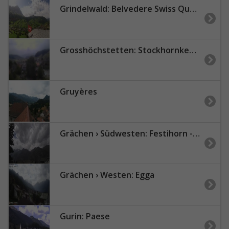
Grindelwald: Belvedere Swiss Quality Hotel Grindelwald - Eiger - Wetterhorn - Kleine Scheidegg - Männlichen
Grosshöchstetten: Stockhornkette BernerOberland
Gruyères
Grächen › Südwesten: Festihorn - Barrhorn
Grächen › Westen: Egga
Gurin: Paese