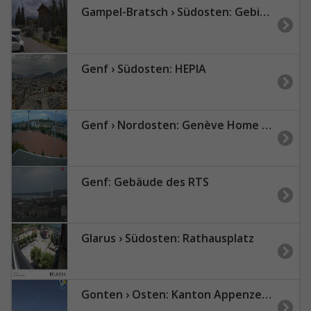
Gampel-Bratsch › Südosten: Gebidum - Glishorn - Monte Leone
Genf › Südosten: HEPIA
Genf › Nordosten: Genève Home information - Plaine de Plainpalais
Genf: Gebäude des RTS
Glarus › Südosten: Rathausplatz
Gonten › Osten: Kanton Appenzell Innerrhoden, Schweiz