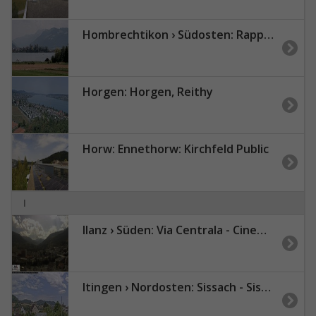
Hombrechtikon › Südosten: Rapperswil-Jona
Horgen: Horgen, Reithy
Horw: Ennethorw: Kirchfeld Public
I
Ilanz › Süden: Via Centrala - Cinema Sil Plaz - Parochial cat.-rom.
Itingen › Nordosten: Sissach - Sissacher Fluh