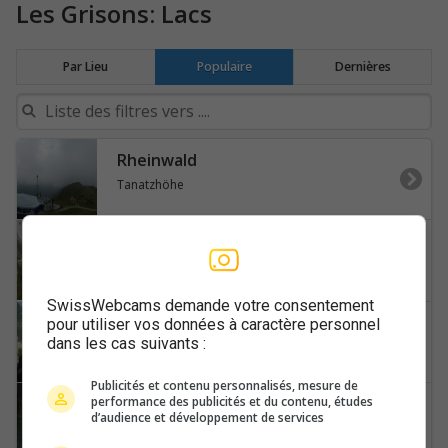
Les Grisons: Lacs
Par Lieu
Populaire
Dernières
Rheinwald
Tanatzhöhe
Bregaglia
Lake-Sils-Piz-Corvatsch
SwissWebcams demande votre consentement
Miralago
pour utiliser vos données à caractère personnel
dans les cas suivants :
Lago-di-Poschiavo-Piz-Varuna
Publicités et contenu personnalisés, mesure de
performance des publicités et du contenu, études
Lenzerheide
d’audience et développement de services
Heidsee