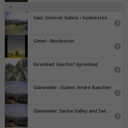
G
Gais: Unterer Gäbris › Südwesten
Gimel › Nordosten
Girenbad: Gasthof Gyrenbad
Glanewiler › Süden: André Baechler
Glanewiler: Sarine Valley and Swiss Pre-Alps