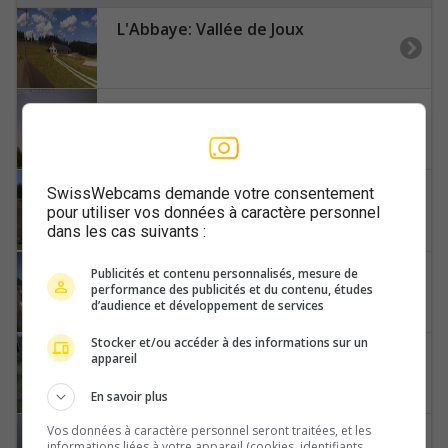
L'Abbaye: Vallée de Joux
La Baroche › Westen
La Chaux-de-Fonds: Le Maillard
SwissWebcams demande votre consentement
pour utiliser vos données à caractère personnel
dans les cas suivants :
La Sagne › Nordosten
Publicités et contenu personnalisés, mesure de
performance des publicités et du contenu, études
d’audience et développement de services
Stocker et/ou accéder à des informations sur un
Landquart › Südwesten: Skilift Mastrils
appareil
En savoir plus
Vos données à caractère personnel seront traitées, et les
Langnau am Albis › Südwesten: Naturfreundeweg 8 - Rigi - Mount Pilatus - Eiger - Mönch - Jungfrau
informations liées à votre appareil (cookies, identifiants