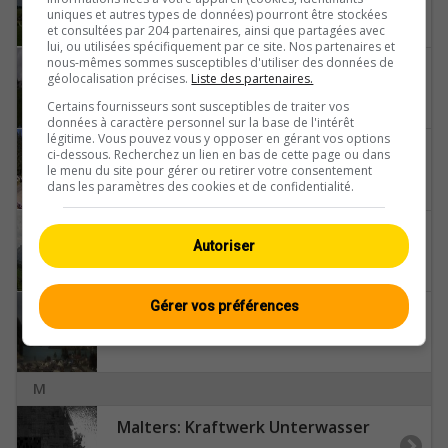
uniques et autres types de données) pourront être stockées
et consultées par 204 partenaires, ainsi que partagées avec
lui, ou utilisées spécifiquement par ce site. Nos partenaires et
nous-mêmes sommes susceptibles d'utiliser des données de
Lantsch: Lenz
géolocalisation précises.
Liste des partenaires.
Certains fournisseurs sont susceptibles de traiter vos
données à caractère personnel sur la base de l'intérêt
légitime. Vous pouvez vous y opposer en gérant vos options
Le Chenit › Osten: Café Restaurant du Marchairuz - Col du Marchairuz
ci-dessous. Recherchez un lien en bas de cette page ou dans
le menu du site pour gérer ou retirer votre consentement
dans les paramètres des cookies et de confidentialité.
Leuggelbach › Norden: Schwanden
Autoriser
Gérer vos préférences
Lungern › Nordosten: Inseli Lungern - Lungernersee - Rot Horn
M
Malters: Kraftwerk Unterwasser