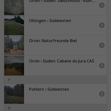
Olten › Süden: Sälischlössli - Ruine alt Wartburg
Oltingen › Südwesten
Orvin: Naturfreunde Biel
Orvin › Süden: Cabane du Jura CAS
P
Pohlern › Südwesten
R