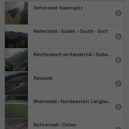
Rehetobel: Kaienspitz
Rehetobel › Süden: › South - Dorf
Reichenbach im Kandertal › Südwesten
Reisiswil
Rheinwald › Nordwesten: Langlaufzentrum Splügen / Rheinwald
Richterswil › Osten