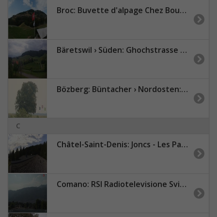
Broc: Buvette d'alpage Chez Boudji - Lac de Montsalvens - Gruyères - Moléson
Bäretswil › Süden: Ghochstrasse - Auen - Leestrasse
Bözberg: Büntacher › Nordosten: the Lime Tree at Linn
C
Châtel-Saint-Denis: Joncs - Les Paccots - La Veveyse
Comano: RSI Radiotelevisione Svizzera