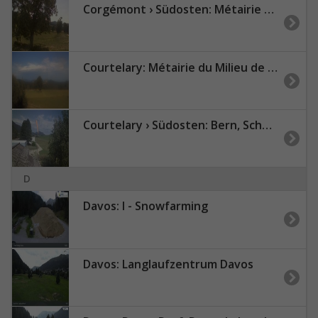
Corgémont › Südosten: Métairie de Gléresse
Courtelary: Métairie du Milieu de Bienne
Courtelary › Südosten: Bern, Schweiz: Piste 24
D
Davos: I - Snowfarming
Davos: Langlaufzentrum Davos