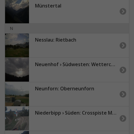
Münstertal
N
Nesslau: Rietbach
Neuenhof › Südwesten: Wettercam
Neunforn: Oberneunforn
Niederbipp › Süden: Crosspiste MRT Niederbipp GmbH