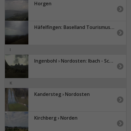
Horgen
Häfelfingen: Baselland Tourismus - Bad Ramsach, Läufelfingen
I
Ingenbohl › Nordosten: Ibach - Schwyz - Rickenbach - Grosser Mythen - Kleiner Mythen - Holzegg - Haggenegg - Rothenfluh
K
Kandersteg › Nordosten
Kirchberg › Norden