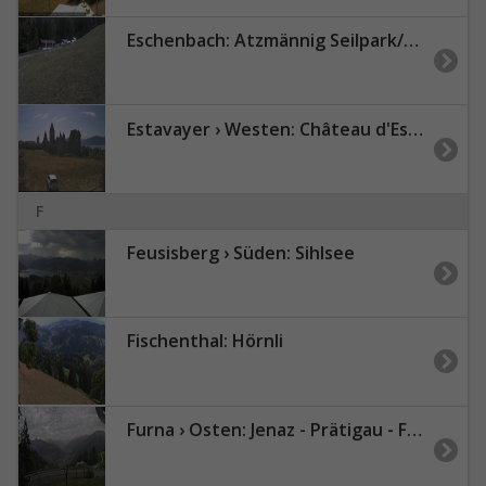
Eschenbach: Atzmännig Seilpark/Brustenegg
Estavayer › Westen: Château d'Estavayer-le-Lac - Estavayer-le-Lac
F
Feusisberg › Süden: Sihlsee
Fischenthal: Hörnli
Furna › Osten: Jenaz - Prätigau - Fideris - Prättigau/Davos District