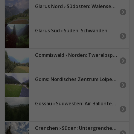
Glarus Nord › Südosten: Walensee - Filzbach
Glarus Süd › Süden: Schwanden
Gommiswald › Norden: Tweralpspitz
Goms: Nordisches Zentrum Loipe Goms
Gossau › Südwesten: Air Ballonteam Stefan Zeberli GmbH
Grenchen › Süden: Untergrenchenberg