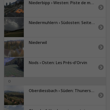
Niederbipp › Westen: Piste de moto-cross 3
Niedermuhlern › Südosten: Seitenberg
Niederwil
Nods › Osten: Les Prés-d'Orvin
O
Oberdiessbach › Süden: Thunersee - Blüemlisalphorn