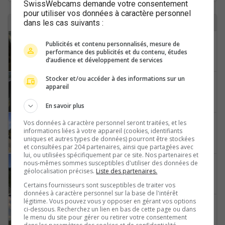
SwissWebcams demande votre consentement
pour utiliser vos données à caractère personnel
10 webcams avec le tag schwyz trouvées
dans les cas suivants :
Publicités et contenu personnalisés, mesure de
Ingenbohl › Nordosten: Ibach - Schwyz - Rickenbach - Grosser Mythen - Kleiner Mythen - Holzegg - Haggenegg - Rothenfluh
performance des publicités et du contenu, études
d’audience et développement de services
Stocker et/ou accéder à des informations sur un
Muotathal › Westen: Schwyz, Schweiz
appareil
En savoir plus
Vos données à caractère personnel seront traitées, et les
Schwyz › Norden: Restaurant Passhöhe
informations liées à votre appareil (cookies, identifiants
uniques et autres types de données) pourront être stockées
et consultées par 204 partenaires, ainsi que partagées avec
lui, ou utilisées spécifiquement par ce site. Nos partenaires et
nous-mêmes sommes susceptibles d'utiliser des données de
Schwyz › Nordosten: Hotel Passhöhe - Ibergeregg Pass
géolocalisation précises.
Liste des partenaires.
Certains fournisseurs sont susceptibles de traiter vos
données à caractère personnel sur la base de l'intérêt
légitime. Vous pouvez vous y opposer en gérant vos options
Schwyz › Nordwesten: Schwyz - Mythen
ci-dessous. Recherchez un lien en bas de cette page ou dans
le menu du site pour gérer ou retirer votre consentement