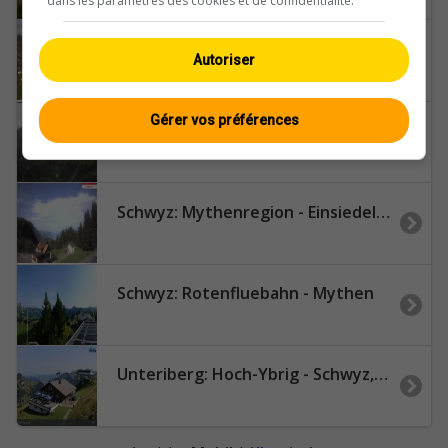
dans les paramètres des cookies et de confidentialité.
Schwyz › Westen: Talkessel
Autoriser
Gérer vos préférences
Schwyz: Hoch-Ybrig
Schwyz: Mythenregion - Einsiedeln (Talstation Handgruobi)
Schwyz: Rotenfluebahn - Mythen
Unteriberg: Hoch-Ybrig - Schwyz, Schweiz