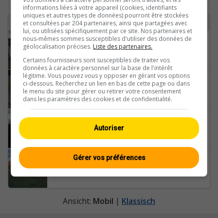
informations liées à votre appareil (cookies, identifiants
uniques et autres types de données) pourront être stockées
4 webcams avec le tag diemtigen trouvées
et consultées par 204 partenaires, ainsi que partagées avec
lui, ou utilisées spécifiquement par ce site. Nos partenaires et
nous-mêmes sommes susceptibles d'utiliser des données de
Diemtigen › Süden
géolocalisation précises.
Liste des partenaires.
Certains fournisseurs sont susceptibles de traiter vos
données à caractère personnel sur la base de l'intérêt
légitime. Vous pouvez vous y opposer en gérant vos options
Diemtigen › Südwesten: Skilifte Springenboden
ci-dessous. Recherchez un lien en bas de cette page ou dans
le menu du site pour gérer ou retirer votre consentement
dans les paramètres des cookies et de confidentialité.
Diemtigen › Westen: Haus Arve
Autoriser
Gérer vos préférences
Diemtigen: Nüegg - Zwischenflüh
Ansicht:
Mobil
|
Klassisch