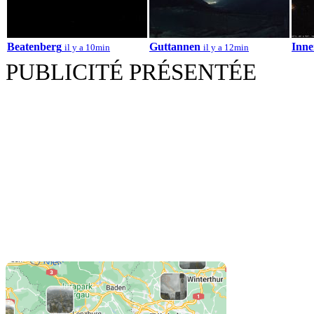
Beatenberg
Guttannen
Inne
il y a 10min
il y a 12min
PUBLICITÉ PRÉSENTÉE