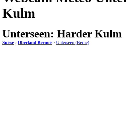
Kulm
Unterseen: Harder Kulm
Suisse
›
Oberland Bernois
›
Unterseen (Berne)