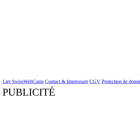
Lier SwissWebCams
Contact & Impressum
CGV
Protection de donn
PUBLICITÉ