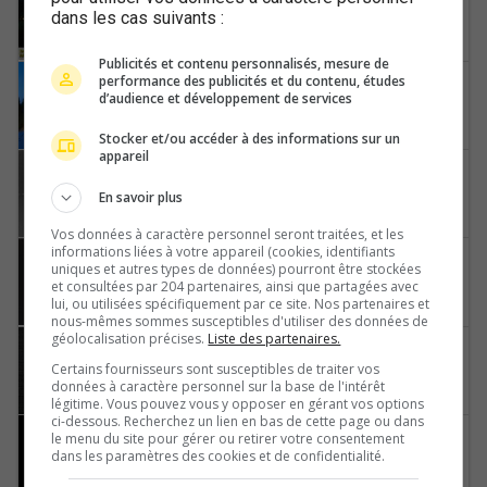
dans les cas suivants :
Gantrisch-Nature-Park
Publicités et contenu personnalisés, mesure de
performance des publicités et du contenu, études
Köniz
d’audience et développement de services
Gurten-Kulm
Stocker et/ou accéder à des informations sur un
appareil
Rüschegg
En savoir plus
Langlaufzentrum-Gantrisch
Vos données à caractère personnel seront traitées, et les
informations liées à votre appareil (cookies, identifiants
Därstetten
uniques et autres types de données) pourront être stockées
et consultées par 204 partenaires, ainsi que partagées avec
Langlaufzentrum-Gantrisch
lui, ou utilisées spécifiquement par ce site. Nos partenaires et
nous-mêmes sommes susceptibles d'utiliser des données de
géolocalisation précises.
Liste des partenaires.
Mirchel
Certains fournisseurs sont susceptibles de traiter vos
Obermoos-Oberhünigen
données à caractère personnel sur la base de l'intérêt
légitime. Vous pouvez vous y opposer en gérant vos options
ci-dessous. Recherchez un lien en bas de cette page ou dans
Konolfingen
le menu du site pour gérer ou retirer votre consentement
dans les paramètres des cookies et de confidentialité.
Terrassenweg