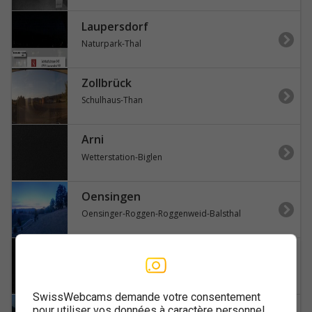
Laupersdorf
Naturpark-Thal
Zollbrück
Schulhaus-Than
Arni
Wetterstation-Biglen
Oensingen
Oensinger-Roggen-Roggenweid-Balsthal
Eggiwil
EGW-Eggiwil-Schrattenfluh
SwissWebcams demande votre consentement
Guggisberg
pour utiliser vos données à caractère personnel