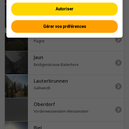
Autoriser
Schwyz
Schwyz-Mythen
Gérer vos préférences
Sauge
Plagne
Jaun
Reidigenstrasse-Bäderhore
Lauterbrunnen
Galliweidli
Oberdorf
Vorderweissenstein-Weissenstein
Biel