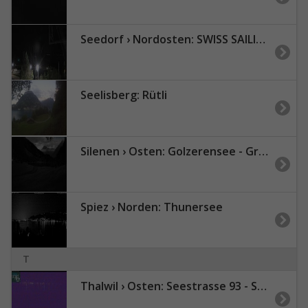
Seedorf › Nordosten: SWISS SAILING ACADEMY - Teddybären Höhle - Alte Axenstrasse - Vierwaldstättersee
Seelisberg: Rütli
Silenen › Osten: Golzerensee - Gross Düssi / Piz Git
Spiez › Norden: Thunersee
T
Thalwil › Osten: Seestrasse 93 - Spline AG - Home Smart Home - Zürichsee