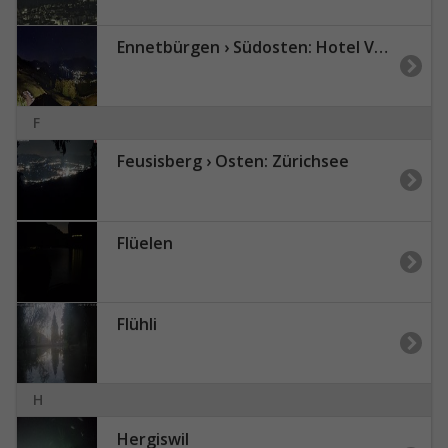
Ennetbürgen › Südosten: Hotel Villa Honegg
F
Feusisberg › Osten: Zürichsee
Flüelen
Flühli
H
Hergiswil