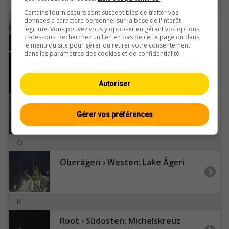
M
Certains fournisseurs sont susceptibles de traiter vos
Meggen › Süden: Feuerwehr Meggen - Verwaltung St. Charles Hall - Vierwaldstättersee
données à caractère personnel sur la base de l'intérêt
légitime. Vous pouvez vous y opposer en gérant vos options
ci-dessous. Recherchez un lien en bas de cette page ou dans
le menu du site pour gérer ou retirer votre consentement
dans les paramètres des cookies et de confidentialité.
Melchsee-Frutt
Autoriser
Muotathal › Süden
Gérer vos préférences
O
Oberägeri › Westen: Lake Ägeri
R
Root › Südosten: Michelskreuz