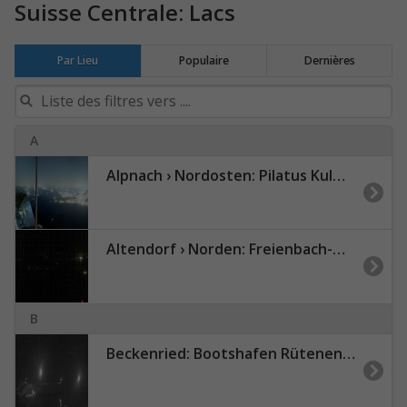
Suisse Centrale: Lacs
Par Lieu
Populaire
Dernières
A
Alpnach › Nordosten: Pilatus Kulm - Bürgenstock - Lucerne - Vierwaldstättersee - Rigi Kulm
Altendorf › Norden: Freienbach-Hurden-Seefeld - Ledigatter (Seedammdurchlass) - Seedamm - Holzbrücke Rapperswil-Hurden
B
Beckenried: Bootshafen Rütenen in