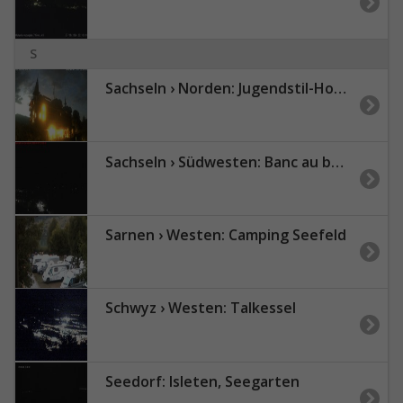
S
Sachseln › Norden: Jugendstil-Hotel Paxmontana
Sachseln › Südwesten: Banc au bord du Lac de Sarnen - Höch Gumme
Sarnen › Westen: Camping Seefeld
Schwyz › Westen: Talkessel
Seedorf: Isleten, Seegarten