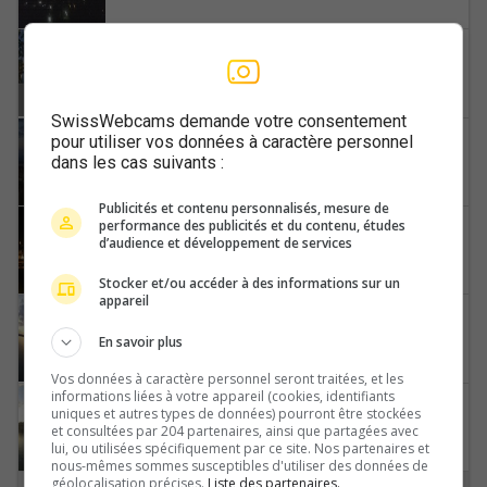
Luzern › Nordosten
SwissWebcams demande votre consentement
Luzern: Luzerner Kantonsspital
pour utiliser vos données à caractère personnel
dans les cas suivants :
Publicités et contenu personnalisés, mesure de
performance des publicités et du contenu, études
Luzern: Altstadt
d’audience et développement de services
Stocker et/ou accéder à des informations sur un
appareil
Luzern: Dampfschiff Stadt
En savoir plus
Vos données à caractère personnel seront traitées, et les
informations liées à votre appareil (cookies, identifiants
Luzern: Vierwaldstättersee
uniques et autres types de données) pourront être stockées
et consultées par 204 partenaires, ainsi que partagées avec
lui, ou utilisées spécifiquement par ce site. Nos partenaires et
nous-mêmes sommes susceptibles d'utiliser des données de
géolocalisation précises.
Liste des partenaires.