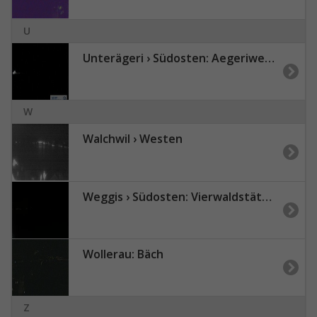
U
Unterägeri › Südosten: Aegeriwetter
W
Walchwil › Westen
Weggis › Südosten: Vierwaldstättersee
Wollerau: Bäch
Z