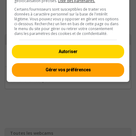
géolocalisation précises.
Liste des partenaires.
Certains fournisseurs sont susceptibles de traiter vos
données à caractère personnel sur la base de l'intérêt
légitime. Vous pouvez vous y opposer en gérant vos options
ci-dessous. Recherchez un lien en bas de cette page ou dans
le menu du site pour gérer ou retirer votre consentement
dans les paramètres des cookies et de confidentialité.
Retour à
Catégories
Autoriser
Fribourg / Jura
Gérer vos préférences
Régions
Golf & Terrain de Sport
Toutes les webcams