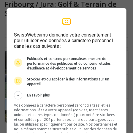
Fribourg / Jura: Golf & Terrain de
Sport
Par Lieu
Populaire
Dernières
SwissWebcams demande votre consentement
pour utiliser vos données à caractère personnel
dans les cas suivants :
Plaffeien
Publicités et contenu personnalisés, mesure de
performance des publicités et du contenu, études
Schwarzsee
d’audience et développement de services
Stocker et/ou accéder à des informations sur un
Orvin
appareil
Les-Prés-d-Langlaufzentrum-Langlaufzentrum-Les-Prés-d
En savoir plus
Les Bois
Vos données à caractère personnel seront traitées, et les
informations liées à votre appareil (cookies, identifiants
Les-Murs-Golf-Club-Les-Bois
uniques et autres types de données) pourront être stockées
et consultées par 204 partenaires, ainsi que partagées avec
lui, ou utilisées spécifiquement par ce site. Nos partenaires et
nous-mêmes sommes susceptibles d'utiliser des données de