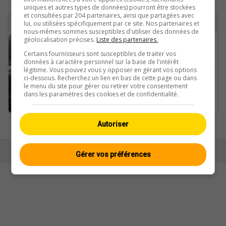
uniques et autres types de données) pourront être stockées
et consultées par 204 partenaires, ainsi que partagées avec
2 webcams avec le tag attinghausen trouvées
lui, ou utilisées spécifiquement par ce site. Nos partenaires et
nous-mêmes sommes susceptibles d'utiliser des données de
géolocalisation précises.
Liste des partenaires.
Attinghausen › Südwesten: Alp Catrina - Bewegungsraum Nossenboden
Certains fournisseurs sont susceptibles de traiter vos
données à caractère personnel sur la base de l'intérêt
légitime. Vous pouvez vous y opposer en gérant vos options
ci-dessous. Recherchez un lien en bas de cette page ou dans
Schattdorf › Osten: Schattdorf, Dorf - Attinghausen - Altdorf - Seedorf
le menu du site pour gérer ou retirer votre consentement
dans les paramètres des cookies et de confidentialité.
Autoriser
Ansicht:
Mobil
|
Klassisch
© Swisswebcams.ch
Gérer vos préférences