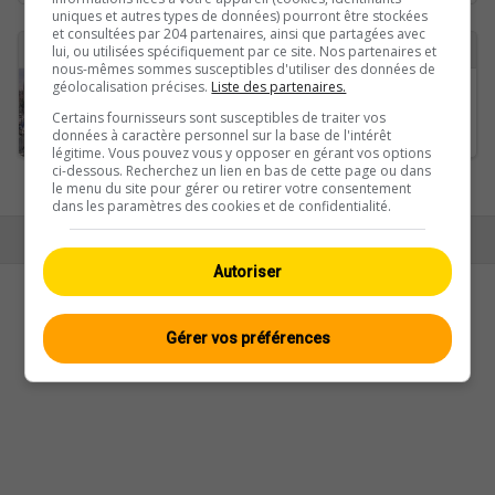
uniques et autres types de données) pourront être stockées
et consultées par 204 partenaires, ainsi que partagées avec
1 webcams avec le tag arbon trouvées
lui, ou utilisées spécifiquement par ce site. Nos partenaires et
nous-mêmes sommes susceptibles d'utiliser des données de
géolocalisation précises.
Liste des partenaires.
Arbon: Arbon (See) - Bodensee
Certains fournisseurs sont susceptibles de traiter vos
données à caractère personnel sur la base de l'intérêt
légitime. Vous pouvez vous y opposer en gérant vos options
ci-dessous. Recherchez un lien en bas de cette page ou dans
Ansicht:
Mobil
|
Klassisch
le menu du site pour gérer ou retirer votre consentement
dans les paramètres des cookies et de confidentialité.
© Swisswebcams.ch
Autoriser
Gérer vos préférences